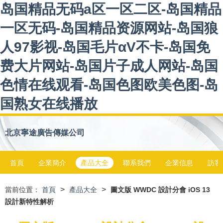
岛国精品无码a区一区二区-岛国精品
一区无码-岛国精品资源网站-岛国狼
人97影视-岛国毛片αV不卡-岛国免
费大片网站-岛国片子成人网站-岛国
色情在线观看-岛国色图欧美色图-岛
国熟女在线播放
北京寧途廣告傳媒公司
首頁
企業簡介
產品大全
聯系我們
企業信息
訪客
>
>
當前位置：
首頁
產品大全
圖文版 WWDC 設計分會 iOS 13
設計新特性解析