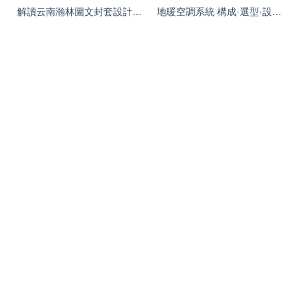
解讀云南瀚林圖文封套設計的精髓 視覺與工藝的交融
地暖空調系統 構成·選型·設計·施工全攻略（76頁PPT圖文詳解）